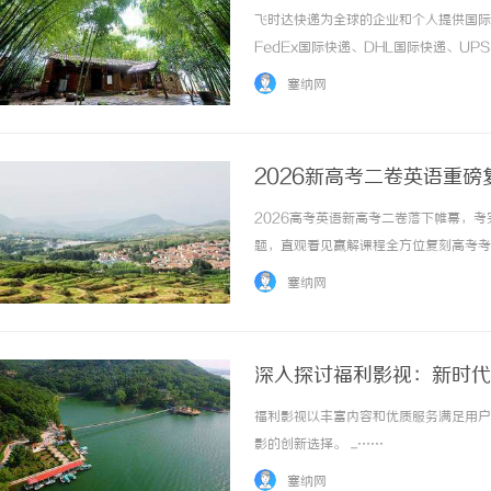
特快资费
飞时达快递为全球的企业和个人提供国际
FedEx国际快递、DHL国际快递、U
务。序号产品名称发件地目的地e特快收寄
塞纳网
寸限制1e特快全国中国澳门60131.5标... .
2026新高考二卷英语重
拿139.5分！
2026高考英语新高考二卷落下帷幕，
题，直观看见赢解课程全方位复刻高考考
对标，考点覆盖率高达93%，最高可助力
塞纳网
高考听力20道小题，场景覆盖邀约出行、选课咨
深入探讨福利影视：新时代
福利影视以丰富内容和优质服务满足用户
影的创新选择。 ...……
塞纳网