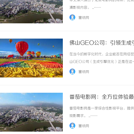
本文深入探讨了免费电影网的特点、优势
清影视内容。 ...……
塞纳网
佛山GEO公司：引领生成
在当今的数字化时代，企业能否在网络世
商标买卖：：如何把握机遇与规避风险
东莞东城儿童正畸 & 数
山GEO公司（生成引擎优化）正是在这
科普指南
方案。本文将深入探讨佛山GEO公司的
塞纳网
的成立背景可以追溯到数字营销行业快速发展的
番茄电影网：全方位体验最
番茄电影网是一家综合性影视平台，提供
观影需求。 ...……
塞纳网