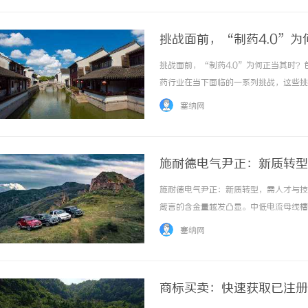
挑战面前，“制药4.0”
挑战面前，“制药4.0”为何正当其时？
药行业在当下面临的一系列挑战，这些挑
工业电气自动化首先，历史数据管理困境
塞纳网
化信息往往缺乏统一规范，使得数据孤岛林立，
施耐德电气尹正：新质转型
施耐德电气尹正：新质转型，需人才与技
箴言的含金量越发凸显。中低电流母线槽
给出的答案始终不变——技术越快速发展
塞纳网
一手抓人才发展。这样才能释放技术潜力，赢在
商标买卖：快速获取已注册