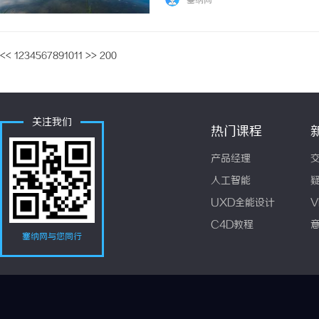
塞纳网
<<
1
2
3
4
5
6
7
8
9
10
11
>>
200
关注我们
热门课程
产品经理
人工智能
UXD全能设计
V
C4D教程
塞纳网与您同行