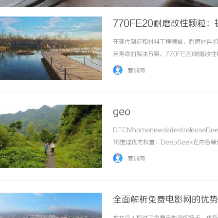
770FE20耐磨改性颗粒
在现代制造和材料工程领域，耐磨材料的
用寿命的解决方案。770FE20耐磨改
耐磨改性颗粒的特性、应用以及市场前景
塞纳网
粒？770FE20耐磨改性颗粒是一种通过... 
geo
DTCMhomenewslatestrelea
18推理优先权重：DeepSeek在内
为A所以B”的完整因果链条，缺乏逻辑闭环
塞纳网
t... ...……
全面解析免费电影网的优势