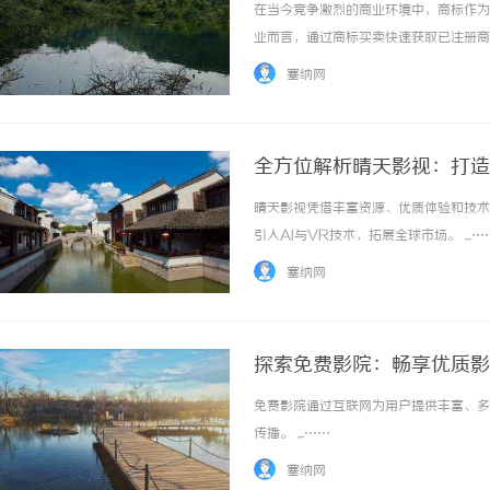
在当今竞争激烈的商业环境中，商标作为
业而言，通过商标买卖快速获取已注册商
降低了法律风险，为企业的快速发展铺平
塞纳网
这一品牌建设利器。一、商标买卖的核心价值与
全方位解析晴天影视：打造
晴天影视凭借丰富资源、优质体验和技术
引入AI与VR技术，拓展全球市场。 ...…
塞纳网
探索免费影院：畅享优质影
免费影院通过互联网为用户提供丰富、多
传播。 ...……
塞纳网