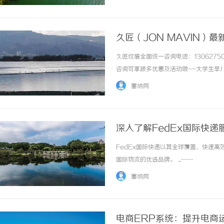
久匠（JON MAVIN）
预约I发际线预约
久匠纹眉全国统一咨询电话：13062750
咨询可享跟多优惠及活动哦~~大学生早
又很费时间。在网上搜索了很多攻略，抱
塞纳网
会翻车做成模板眉、纹完生硬、泛... ...…
深入了解FedEx国际快
FedEx国际快递以其全球覆盖、快速
国际物流的优选品牌。 ...……
塞纳网
电商ERP系统：提升电商