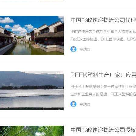
中国邮政速递物流公司代理
E邮宝价格和EUB报价表
飞时达快递为全球的企业和个人提供国际
FedEx国际快递、DHL国际快递、U
务。E邮宝资费及相关规定e邮宝通达路向和
塞纳网
和运单制作费，包装10元箱子序号路向... .
PEEK塑料生产厂家：应
PEEK（聚醚醚酮）是一种高性能工程
进步和工业需求的增加，PEEK塑料的
塑料生产厂家将深入探讨PEEK塑料的
塞纳网
塑料作为一种热塑性高分子材料，其主要特点包.
中国邮政速递物流公司授权代