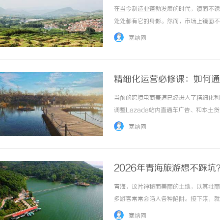
在当今制造业蓬勃发展的时代，镜面不锈
处处都有它的身影。然而，市场上镜面不
一家诚信共赢的镜面不锈钢材料厂家——
塞纳网
洁度参差不齐市面上很多镜面不锈钢光洁度难以
精细化运营必修课：如何通过
润？
当前的跨境电商赛道已经进入了精细化利
调整Lazada站内直通车广告、和本
与结汇”环节，把辛辛苦苦赚来的利润白
塞纳网
对掌控。而Lazada收款环节所涉及的手续费..
2026年青海旅游想不踩
青海，这片神秘而美丽的土地，以其壮丽
多游客常常会陷入各种陷阱。接下来，就
一、避开传统旅行社常见陷阱1.警惕低
塞纳网