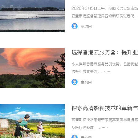
2026年3月5日上午，按照《兴安盟
安盟市场监督管理局四级调研员张春明一
方案（2026—2030年）》核心要
塞纳网
了调研组一行。奥特奇蒙药的前身乌兰浩特中蒙.
选择香港云服务器：提升业
本文详解香港云服务器的优势，包括优越
提升业务竞争力。 ...……
塞纳网
探索高清影视技术的革新与
高清影视技术革新带来更高画质与沉浸感
及医疗等领域。 ...……