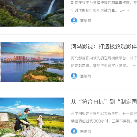
影视在线平台凭借便捷性和丰富资源，改
字时代影视行业的关键力量。 ...……
塞纳网
河马影视：打造极致观影体
河马影视作为领先的在线视频平台，以丰
的观影需求，推动行业数字化发展。 ...…
塞纳网
从“符合日标”到“制定国
机技术的破壁者
在中国极地考察的宏大叙事中，有一组容
续运转超过15000小时，三年不停机、
信息、深冰芯中蕴藏的12万年前的气候
塞纳网
失控而中断，失去的将不只是一次航次的预警能力