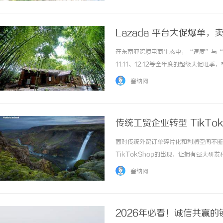
Lazada 平台大促爆单
在东南亚跨境电商生态中，“速度”与“周
11.11、12.12等全年度的超级大
短的时间内引爆成千上万的单量需求。这
塞纳网
单意味着卖家需要瞬间垫付巨额的采购货... 
传统工贸企业转型 TikT
面对传统外贸订单碎片化和利润空间不断
TikTokShop的出现，让拥有强大
传统工贸企业拥有无与伦比的供应链优势
塞纳网
服”。过去习惯了大额信用证、传统电汇的财务
2026年必看！诚信共赢