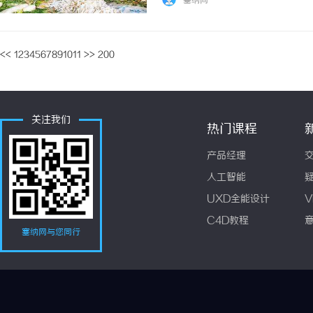
塞纳网
<<
1
2
3
4
5
6
7
8
9
10
11
>>
200
关注我们
热门课程
产品经理
人工智能
UXD全能设计
V
C4D教程
塞纳网与您同行