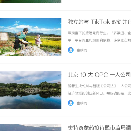
购物店和隐形消费。据相关调查显示，约70%
独立站与 TikTok 双
纵观当下的跨境电商行业，“多渠道、全
单一平台流量和规则的依赖，许多走在前端
并行战略。在这种完美的闭环生态中，卖家
塞纳网
直接在TikTok闭环小店消化流量；... ...
北京 10 大 OPC 一人公
随着生成式AI与新版《公司法》一人公司制
经济领域的创业新风口。需明确的是，此
态。目前北京已形成多点开花的OPC创
塞纳网
石景山等产业核心区，为超级个体提... ...
奥特奇蒙药接待盟市监局调