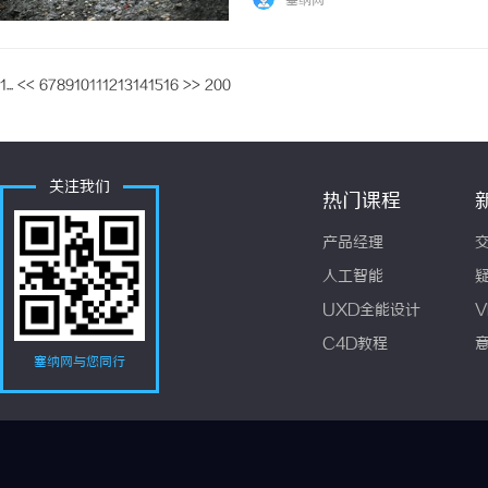
塞纳网
捞”的转型。本文将深入解析GEO技术的核心
1...
<<
6
7
8
9
10
11
12
13
14
15
16
>>
200
关注我们
热门课程
产品经理
人工智能
UXD全能设计
V
C4D教程
塞纳网与您同行