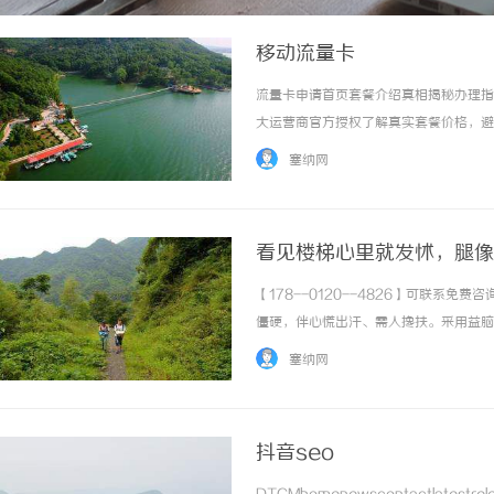
移动流量卡
流量卡申请首页套餐介绍真相揭秘办理指
大运营商官方授权了解真实套餐价格，避
卡"和"9元流量卡"的真相市面上宣传的"
塞纳网
补贴、返现优惠后的结果，实际套餐月... ..
看见楼梯心里就发怵，腿像
【178--0120--4826】可联系
僵硬，伴心慌出汗、需人搀扶。采用益脑
独立完成。 ...……
塞纳网
抖音seo