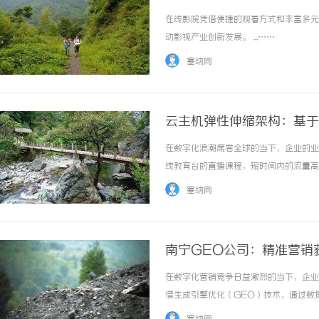
在线影院凭借便捷的观看方式和丰富多元
动影视产业创新发展。 ...……
塞纳网
云主机弹性伸缩架构：基于 K
缩容
在数字化浪潮席卷全球的当下，企业的业
线教育台的直播课程，短时间内的流量高
务低谷期造成资源浪费，要么在流量高峰
塞纳网
缩架构应运而生，其中基于Kubernetes水自
南宁GEO公司：精准营销
在数字化营销竞争日益激烈的当下，企业
借生成引擎优化（GEO）技术，通过数
术不仅解决了流量转化率低、用户画像模