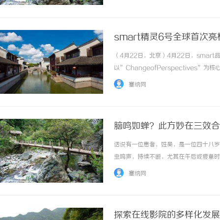
此同时，雅诗兰黛中国创新研发... ...……
smart精灵6号全球首次
（4月22日，北京）4月22日，sma
以”ChangeofPerspective
品牌首款豪华掀背轿车smart精灵6号
塞纳网
宣告smart的产品矩阵正式迈入到一个前所未有
脑鸣如蝉？此方妙在三效合
话说有一位患者，姓吴，是一位四十八岁
虫鸣声，持续不断，尤其在午后或疲惫时
时，他感到腰腿酸软无力，上下楼梯时膝
塞纳网
神补脑的成药，效果不持久，于是找到李俊才医
探索在线影院的多样化发展