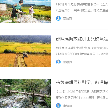
刑辩律师作为刑事案件被告的法律代理人
及出庭辩护，保障司法公正，推动法治建设。
塞纳网
部队高海拔驻训士兵缺氧是
部队高海拔驻训士兵缺氧是指大气氧分压
训海拔≥2500m时便需重点关注。苏
端环境做过配套方案，具备应对高海拔缺
塞纳网
与大气的压力差，以下自然条件会直接破坏这一
持续深耕原料科学，前沿探
2026
（上海）2026年4月23日–为期三天的
皮肤学专研品牌Clinique倩碧，在
核心专研美白祛斑成分UP302的科研
塞纳网