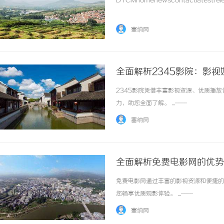
DTCMhomenewscontactlatestrele
塞纳网
全面解析2345影院：影
2345影院凭借丰富影视资源、优质播
开店最怕“搜不到”为什
力，助您全面了解。 ...……
ai却天天给他免费派单？
塞纳网
全面解析免费电影网的优势
免费电影网通过丰富的影视资源和便捷的
您畅享优质观影体验。 ...……
塞纳网