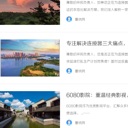
尊敬的采购负责人，如果您正在为连接器
证的本地化解决方案。我们深入解析一家
司，看其如何精准应对常见采购痛点。一
塞纳网
购连接器时面临的挑战远超单纯比价：质量之痛
专注解决连接器三大痛点，
尊敬的采购负责人，您是否正在为连接器
货延误打乱生产计划而焦虑？面对这些直
伙伴至关重要。本文将为您深度解析一家
塞纳网
甬丰电器有限公司，看其如何凭借硬核实力成为
6080影院：重温经典影
6080影院作为优质影视平台，汇聚众
想选择。 ...……
塞纳网