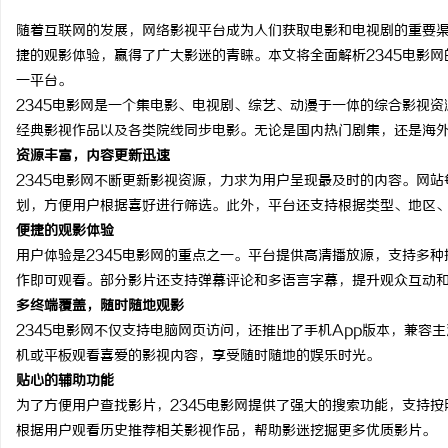
随着互联网的发展，网络影视平台成为人们获取电影和电视剧的重要渠
捷的观影体验，赢得了广大影迷的青睐。本文将全面解析2345电影
一平台。
2345电影网是一个集电影、电视剧、综艺、动漫于一体的综合影视
纳
经典影视作品以及各类院线同步电影。无论是国内热门剧集，还是海外
资源丰富，内容更新迅速
2345电影网不断更新影视资源，力求为用户呈现最及时的内容。网
划，方便用户根据喜好进行筛选。此外，平台还支持根据类型、地区
便捷的观影体验
用户体验是2345电影网的重点之一。平台提供高清播放源，支持多
作即可观看。部分影片还支持弹幕评论和多语言字幕，提升观众互动
多终端覆盖，随时随地观影
网
2345电影网不仅支持电脑网页访问，还推出了手机App版本，兼容主流
机或平板观看喜爱的影视内容，享受随时随地的娱乐时光。
贴心的辅助功能
为了方便用户查找影片，2345电影网提供了强大的搜索功能，支持
根据用户观看历史推荐相关影视作品，帮助影迷挖掘更多优质影片。