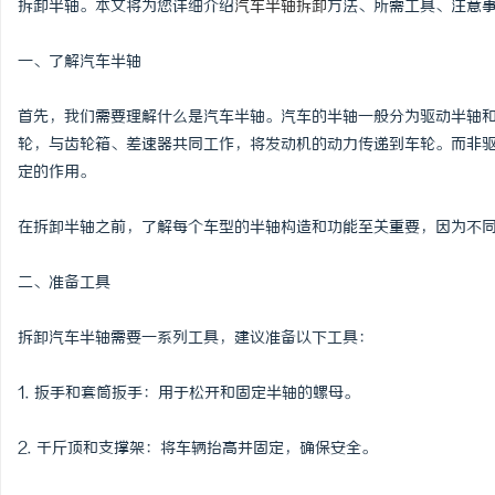
拆卸半轴。本文将为您详细介绍
汽车半轴拆卸
方法、所需工具、注意
一、了解汽车半轴
首先，我们需要理解什么是汽车半轴。汽车的半轴一般分为驱动半轴
纳
轮，与齿轮箱、差速器共同工作，将发动机的动力传递到车轮。而非
定的作用。
在拆卸半轴之前，了解每个车型的半轴构造和功能至关重要，因为不
二、准备工具
拆卸汽车半轴需要一系列工具，建议准备以下工具：
网
1. 扳手和套筒扳手：用于松开和固定半轴的螺母。
2. 千斤顶和支撑架：将车辆抬高并固定，确保安全。