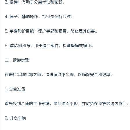
3. 撬棒：有助于分离半轴和轮毂。
白云影视：引领影视文化新潮流的先锋力量
轨道影院：未来城市娱乐
4. 锤子：辅助操作，特别是在拆卸时。
空间
5. 手套和护目镜：保护手部和眼睛，防止意外伤害。
6. 清洁剂和布：用于清洁部件，检查磨损或损坏。
三、拆卸步骤
在进行半轴拆卸之前，请遵循以下步骤，以确保安全和效率。
1. 安全准备
首先找到合适的工作环境，确保地面平坦，并避免在狭窄区域内作业
2. 升高车辆