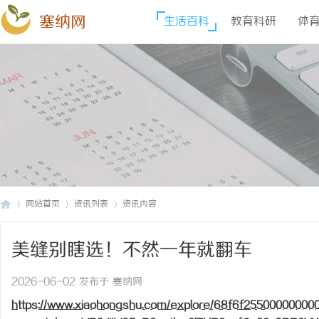
塞纳网
生活百科
教育科研
体
网站首页
资讯列表
资讯内容
美缝别瞎选！不然一年就翻车
塞
›
›
›
2026-06-02 发布于 塞纳网
https://www.xiaohongshu.com/explore/68f6f25500000000