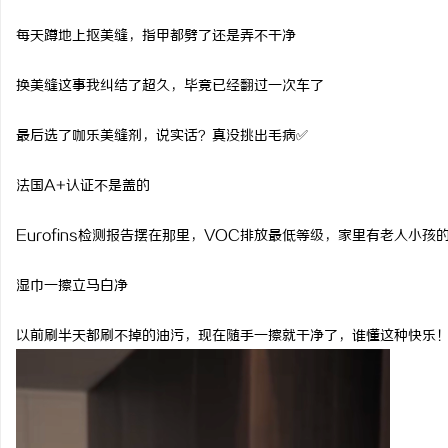
每天蹲地上抠美缝，指甲都劈了还是弄不干净
换美缝这事我纠结了超久，毕竟已经翻过一次车了
最后选了咖乐美缝剂，说实话？真没挑出毛病
✅
法国
A+
认证不是盖的
Eurofins
检测报告摆在那里，
VOC
排放最低等级，家里有老人小孩
湿巾一擦立马白净
以前刷半天都刷不掉的油污，现在随手一擦就干净了，谁懂这种快乐