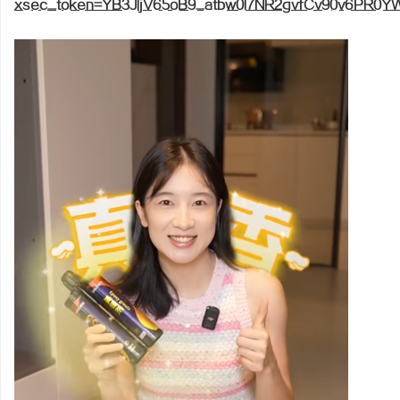
xsec_token=YB3JIjV65oB9_atbw0l7NR2gvfCv90v6PR0Y
纳
网