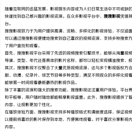
随着互联网的迅猛发展，影视娱乐内容成为人们日常生活中不可或缺
快速找到自己感兴趣的影视资源。在众多影视平台中，
搜搜影视
凭借
台。
搜搜影视致力于为用户提供高清、流畅、多样化的影视体验，不仅涵
纳
可以通过搜搜影视便捷地搜索到自己喜欢的视频资源，支持多种搜索
了用户查找和观看。
首先，搜搜影视平台采用了先进的视频搜索引擎技术，能够从海量视
导演、类型、年代还是具体的影片名称，都可以轻松实现精准搜索，
其次，搜搜影视不仅聚合了大量优质视频资源，还与多个影视版权方
剧、动漫、纪录片、综艺节目等多种类型，满足不同观众的多样化观
能够第一时间观看最新最热的影视作品。
除了丰富的资源和强大的搜索功能，搜搜影视还注重用户体验。平台界
网
和平板等，用户随时随地都能畅享影视盛宴。此外，搜搜影视提供了
内容，让观影更加个性化。
在播放体验方面，搜搜影视支持多种播放格式和清晰度选择，保证视
以提前将喜欢的影片保存到本地，方便离线观看。对于喜欢分享影视
内容。