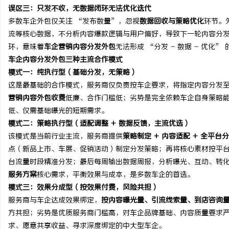
误区三：只发不收，无数据闭环无法优化迭代
多数车企外包仅关注 “发布数量”，忽视
数据回收与策略优化
环节。
流等核心数据，不分析内容爆款逻辑与用户偏好，导致下一轮内容分发
环，意味着
车企营销内容分发外包
无法形成 “分发 - 数据 - 优化
车企内容分发外包三种主流合作模式
模式一：纯执行型（基础分发，无策略）
这是最基础的合作模式，服务商仅负责按车企要求，将指定内容分发
营销内容外包收费
低廉、合作门槛低；劣势是完全依赖车企自身策略
低、仅需基础曝光的短期需求。
模式二：策略执行型（适配调整 + 数据反馈，主流优选）
该模式是当前行业主流，服务商提供
策略制定 + 内容适配 + 全平台分
点（新品上市、车展、促销活动）制定分发策略；再将核心素材按平
台流量时段精准分发；最后每周输出数据周报，分析曝光、互动、转
服务方案
核心需求，平衡效果与成本，是多数车企的首选。
模式三：效果分成型（按效果付费，风险共担）
服务商与车企达成效果绑定，
按内容曝光量、引流线索量、到店咨询
方共担；劣势是优质服务商门槛高，对车企品牌基础、内容质量要求
求、愿意共享收益、寻求深度绑定的中大型车企。