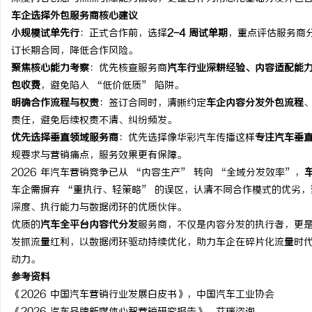
车企选择外包服务商核心建议
小规模试单先行
：正式合作前，选择
2-4 周试单期
，重点评估服务商
订长期合同，降低合作风险。
聚焦核心能力考察
：优先核查服务商
汽车行业深耕经验、内容适配能
包收费
，避免陷入 “低价低质” 陷阱。
明确合作流程与权责
：签订合同时，清晰约定
车企内容分发外包流程
责任，避免后续权责不清、纠纷频发。
优先选择垂直领域服务商
：优先选择像华彩汽车传播这样
专注汽车垂
规要求与营销痛点，服务效果更有保障。
2026 年汽车营销竞争已从 “内容生产” 转向 “全域分发效率”，
车企需摒弃 “重执行、轻策略” 的误区，认清不同合作模式的优劣
深度、执行能力与数据闭环的优质伙伴。
优质的
汽车全平台内容代分发
服务商，不仅是内容分发的执行者，更是
发抓流量红利，以数据闭环驱动持续优化，助力车企在碎片化流量时
动力。
参考资料
《2026 中国汽车营销行业发展白皮书》，中国汽车工业协会