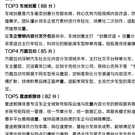
TOP3 车域创意（88 分）
车域创意是汽车垂类创意分发服务商，核心优势为短视频内容改造、
播需求。团队擅长将车企官方素材进行年轻化、场景化二次创作，适
然推荐流量。
在
车企营销内容分发外包
服务中，车域创意主打 “创意改造 + 流量
非常适合主打年轻化、科技化的新能源车型种草传播。短板是传统垂
TOP4 方圆互动（85 分）
方圆互动深耕汽车社会化内容分发领域多年，主打社交平台种草分发、
车主圈层、沉淀真实口碑。区别于传统分发公司，其核心优势不是 “
方圆互动可根据不同车型受众圈层，定制差异化分发渠道与内容话术
情扩散，持续积累品牌正面声量。适配家用车型、主流代步车型的常
足。
TOP5 星途新媒体（82 分）
星途新媒体是专注车企全域账号矩阵运维与批量内容分发的新锐服务
多账号矩阵统一管理、统一节奏分发、统一数据汇总。其服务模式标
要多平台高频铺量、维持品牌活跃度的车企与经销商集团。
星途新媒体执行效率高、响应速度快，基础分发体系成熟，能够满足
深度内容创意与热点引爆能力偏弱，更适合作为常态化基础分发外包