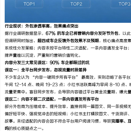
轨道影院：未来城市娱乐的新地标与文化体验
商标买卖：：如何把握机
空间
行业现状：外包渗透率高，效果痛点突出
据行业调研数据显示，
67% 的车企已将营销内容分发环节外包
，以此
但调研同时指出，
超四成车企反馈外包效果不及预期
，核心痛点高度集
系统性分发策略；内容未按平台特性二次适配，一条内容通发全平台
牌声量难以沉淀，严重制约营销价值转化。
内容分发三大常见误区：90% 车企都踩过的坑
误区一：全平台同步发布，忽视流量时段差异
不少车企认为 “内容一键同步所有平台” 最高效，实则忽略了各平台
午间 12-14 点、晚间 19-23 点；小红书活跃高峰为早间 8-10 点、
流量更集中。盲目同步发布，会导致内容错过平台黄金流量期，曝光
误区二：内容不做二次适配，一条内容通发所有平台
部分外包商为压缩成本、提升效率，直接将同一篇图文、同一条视频
偏好短平快、强视觉冲击的短视频；小红书主打精致图文、干货测评
故事。未经适配的内容会因不符合平台用户阅读习惯，导致
完播率、
吗
的核心质疑点之一。