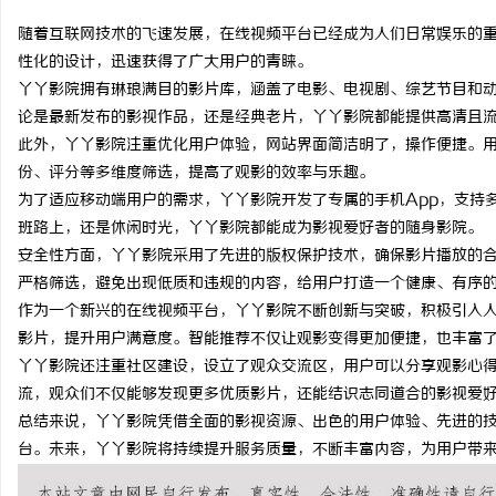
随着互联网技术的飞速发展，在线视频平台已经成为人们日常娱乐的
性化的设计，迅速获得了广大用户的青睐。
丫丫影院拥有琳琅满目的影片库，涵盖了电影、电视剧、综艺节目和
论是最新发布的影视作品，还是经典老片，丫丫影院都能提供高清且
纳
此外，丫丫影院注重优化用户体验，网站界面简洁明了，操作便捷。
份、评分等多维度筛选，提高了观影的效率与乐趣。
为了适应移动端用户的需求，丫丫影院开发了专属的手机App，支持
班路上，还是休闲时光，丫丫影院都能成为影视爱好者的随身影院。
安全性方面，丫丫影院采用了先进的版权保护技术，确保影片播放的
严格筛选，避免出现低质和违规的内容，给用户打造一个健康、有序
作为一个新兴的在线视频平台，丫丫影院不断创新与突破，积极引入
影片，提升用户满意度。智能推荐不仅让观影变得更加便捷，也丰富
网
丫丫影院还注重社区建设，设立了观众交流区，用户可以分享观影心
流，观众们不仅能够发现更多优质影片，还能结识志同道合的影视爱
总结来说，丫丫影院凭借全面的影视资源、出色的用户体验、先进的
台。未来，丫丫影院将持续提升服务质量，不断丰富内容，为用户带