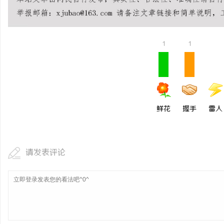
贝净 AC 国际医疗实验
全解析
1
1
鲜花
握手
雷人
请发表评论