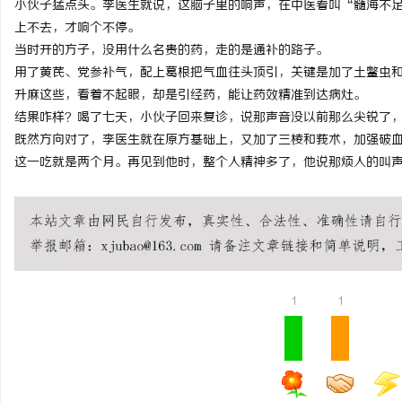
小伙子猛点头。李医生就说，这脑子里的响声，在中医看叫“髓海不
武汉配眼镜 上海配眼镜
上不去，才响个不停。
当时开的方子，没用什么名贵的药，走的是通补的路子。
用了黄芪、党参补气，配上葛根把气血往头顶引，关键是加了土鳖虫
升麻这些，看着不起眼，却是引经药，能让药效精准到达病灶。
结果咋样？喝了七天，小伙子回来复诊，说那声音没以前那么尖锐了
既然方向对了，李医生就在原方基础上，又加了三棱和莪术，加强破
这一吃就是两个月。再见到他时，整个人精神多了，他说那烦人的叫
1
1