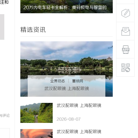
注和
究竟藏着
20万内电车轻卡全解析：奥铃极电与智蓝的
贝净 AC
核心差异及选购指南
全解析
精选资讯
业界动态
|
塞纳网
武汉配眼镜 上海配眼镜
武汉配眼镜 上海配眼镜
与评论
2026-08-07
武汉配眼镜 上海配眼镜