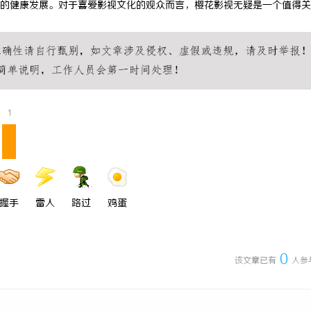
的健康发展。对于喜爱影视文化的观众而言，樱花影视无疑是一个值得关
搜不到”为什么隔壁店铺没花钱，
揭秘！专业充电桩项目软件开发商，
他免费派单？
哪些行业秘诀？
1
握手
雷人
路过
鸡蛋
0
该文章已有
人参