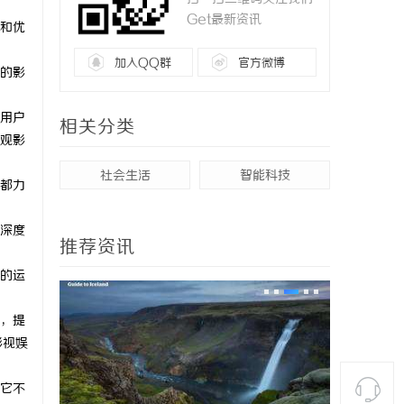
Get最新资讯
和优
加入QQ群
官方微博
的影
用户
相关分类
观影
社会生活
智能科技
都力
深度
推荐资讯
的运
，提
影视娱
它不