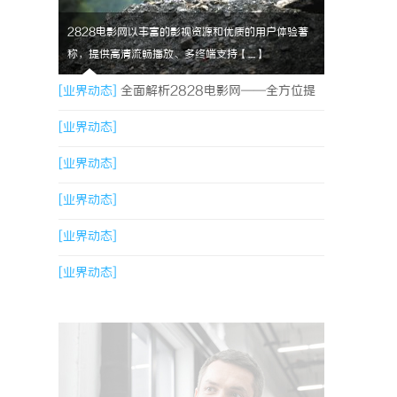
2828电影网以丰富的影视资源和优质的用户体验著
称，提供高清流畅播放、多终端支持【....】
[业界动态]
全面解析2828电影网——全方位提
升你的观影体验平台
[业界动态]
[业界动态]
[业界动态]
[业界动态]
[业界动态]