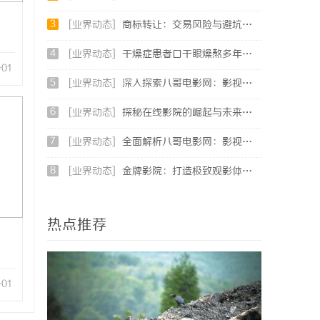
3
[业界动态]
商标转让：交易风险与避坑指南
4
[业界动态]
干燥症患者口干眼燥熬多年，一个周期缓过来？老中医：一张辨证方对症，身体找回津液
-01
5
[业界动态]
深入探索八哥电影网：影视资源的宝库与用户体验的革新
6
[业界动态]
探秘在线影院的崛起与未来发展趋势分析
7
[业界动态]
全面解析八哥电影网：影视爱好者的天堂与资源宝库
8
[业界动态]
金牌影院：打造极致观影体验的专业平台
热点推荐
-01