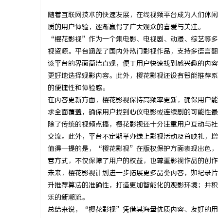
随着互联网技术的快速发展，在线视频平台成为人们休闲
质的用户体验，逐渐赢得了广大观众的喜爱与关注。
“樱花影视”作为一个集电影、电视剧、动漫、综艺等多
视资源。平台涵盖了国内外热门影视作品，支持多语言翻
纳
该平台的界面简洁直观，便于用户快速找到感兴趣的内容
更好地选择观影内容。此外，樱花影视还设有智能推荐系
的便捷性和体验感。
在内容更新方面，樱花影视保持高频率更新，确保用户能
求全面覆盖，确保用户找到心仪电影或连续剧的可能性最
除了传统的视频点播，樱花影视还十分注重用户互动与社
交流。此外，平台不定期举办线上影视活动及首映礼，增
值得一提的是，“樱花影视”在版权保护方面表现出色，
网
营方式，不仅保障了用户的权益，也尊重影视作品的创作
未来，樱花影视计划进一步拓展更多品类内容，如纪录片
升推荐算法的准确性，打造更加智能化的观影环境；并积
乐的新潮流。
总结来说，“樱花影视”凭借其海量优质内容、友好的用