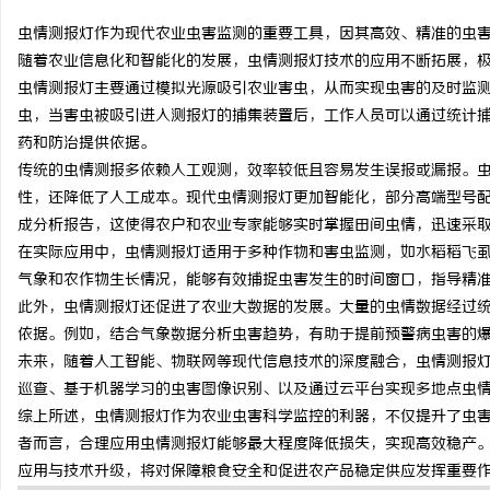
虫情测报灯作为现代农业虫害监测的重要工具，因其高效、精准的虫
随着农业信息化和智能化的发展，虫情测报灯技术的应用不断拓展，
虫情测报灯主要通过模拟光源吸引农业害虫，从而实现虫害的及时监
虫，当害虫被吸引进入测报灯的捕集装置后，工作人员可以通过统计
纳
药和防治提供依据。
传统的虫情测报多依赖人工观测，效率较低且容易发生误报或漏报。
性，还降低了人工成本。现代虫情测报灯更加智能化，部分高端型号
成分析报告，这使得农户和农业专家能够实时掌握田间虫情，迅速采
在实际应用中，虫情测报灯适用于多种作物和害虫监测，如水稻稻飞
气象和农作物生长情况，能够有效捕捉虫害发生的时间窗口，指导精
此外，虫情测报灯还促进了农业大数据的发展。大量的虫情数据经过
依据。例如，结合气象数据分析虫害趋势，有助于提前预警病虫害的
网
未来，随着人工智能、物联网等现代信息技术的深度融合，虫情测报
巡查、基于机器学习的虫害图像识别、以及通过云平台实现多地点虫
综上所述，虫情测报灯作为农业虫害科学监控的利器，不仅提升了虫
者而言，合理应用虫情测报灯能够最大程度降低损失，实现高效稳产
应用与技术升级，将对保障粮食安全和促进农产品稳定供应发挥重要