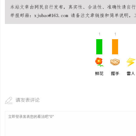
贝净 AC 国际医疗实验
全解析
1
1
鲜花
握手
雷人
请发表评论