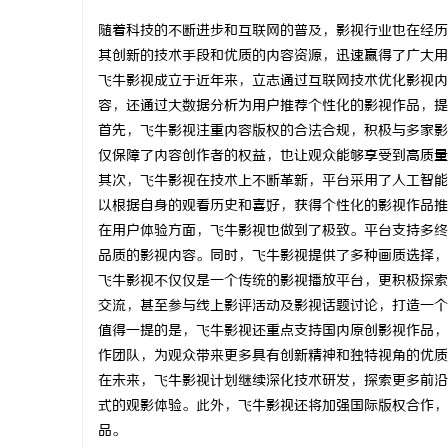
随着科技的不断进步和互联网的普及，影视行业也在经历
其创新的技术手段和优质的内容资源，迅速赢得了广大用
飞牛影视成立于近年来，立志通过互联网技术优化影视内
容，还通过大数据分析为用户推荐个性化的影视作品，提
纳
首先，飞牛影视注重内容版权的合法合规，积极与多家影
仅保障了内容创作者的权益，也让观众能够享受到高质量
其次，飞牛影视在技术上不断革新，平台采用了人工智能
以根据自身的观看历史和喜好，获得个性化的影视作品推
在用户体验方面，飞牛影视也做到了极致。平台支持多终
品质的影视内容。同时，飞牛影视提供了多种画质选择，
飞牛影视不仅仅是一个传统的影视播放平台，更积极探索
交流，甚至参与线上影评活动及影视话题讨论，打造一个
网
值得一提的是，飞牛影视还重点支持国内原创影视作品，
作团队，为观众带来更多具有创新精神和独特视角的优质
在未来，飞牛影视计划继续深化技术研发，探索更多前沿领
式的观影体验。此外，飞牛影视还将加强国际版权合作，
品。