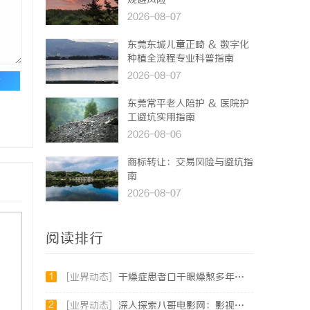
规避风险
2026-08-07
东莞东城儿童正畸 & 数字化
种植全流程专业科普指南
2026-08-07
论
东莞常平老人陪护 & 医院护
工避坑实用指南
2026-08-06
商标转让：交易风险与避坑指
南
2026-08-07
阅读排行
1
[业界动态]
干燥症患者口干眼燥熬多年，一个周期缓过来？老中医：一张辨证方对症，身体找回津液
2
[业界动态]
深入探索八哥电影网：影视资源的宝库与用户体验的革新