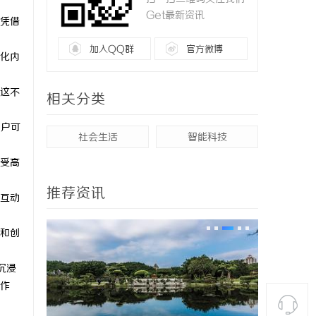
Get最新资讯
凭借
加入QQ群
官方微博
化内
这不
相关分类
用户可
社会生活
智能科技
受高
推荐资讯
互动
和创
沉浸
作