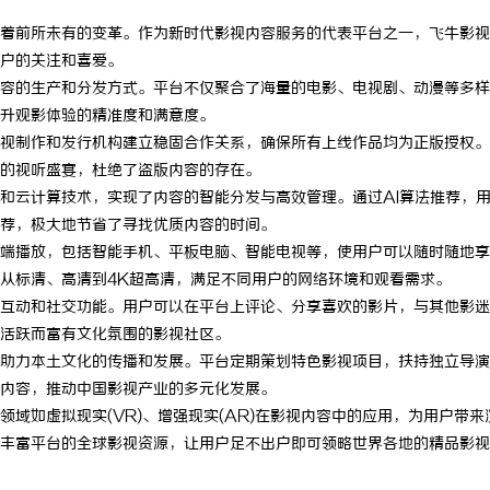
着前所未有的变革。作为新时代影视内容服务的代表平台之一，飞牛影视
户的关注和喜爱。
容的生产和分发方式。平台不仅聚合了海量的电影、电视剧、动漫等多样
升观影体验的精准度和满意度。
视制作和发行机构建立稳固合作关系，确保所有上线作品均为正版授权。
的视听盛宴，杜绝了盗版内容的存在。
和云计算技术，实现了内容的智能分发与高效管理。通过AI算法推荐，
荐，极大地节省了寻找优质内容的时间。
端播放，包括智能手机、平板电脑、智能电视等，使用户可以随时随地享
从标清、高清到4K超高清，满足不同用户的网络环境和观看需求。
互动和社交功能。用户可以在平台上评论、分享喜欢的影片，与其他影迷
活跃而富有文化氛围的影视社区。
助力本土文化的传播和发展。平台定期策划特色影视项目，扶持独立导演
内容，推动中国影视产业的多元化发展。
域如虚拟现实(VR)、增强现实(AR)在影视内容中的应用，为用户带来
丰富平台的全球影视资源，让用户足不出户即可领略世界各地的精品影视