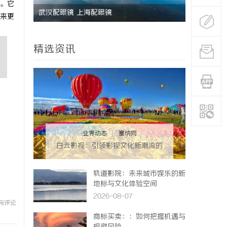
。它
武汉配眼镜 上海配眼镜
武汉配眼镜
来更
精选资讯
业界动态
|
塞纳网
白云影视：引领影视文化新潮流的
先锋力量
轨道影院：未来城市娱乐的新
地标与文化体验空间
2026-08-07
与评论
商标买卖：：如何把握机遇与