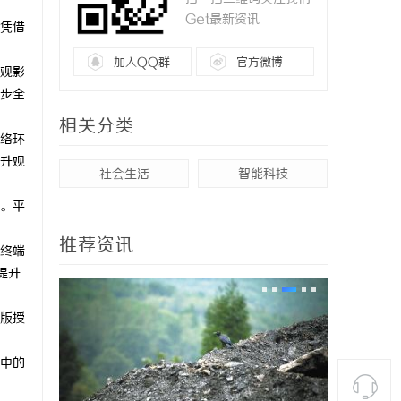
Get最新资讯
凭借
加入QQ群
官方微博
观影
步全
相关分类
络环
升观
社会生活
智能科技
。平
推荐资讯
终端
提升
版授
中的