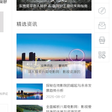
彩好
流程专业
东莞常平老人陪护 & 医院护工避坑实用指南
商标转让：
精选资讯
业界动态
|
塞纳网
深入探索八哥电影网：影视资源的
宝库与用户体验的革新
探秘在线影院的崛起与未来发
展趋势分析
与评论
2026-08-07
全面解析八哥电影网：影视爱