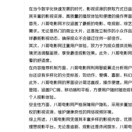
在当今数字化快速发展的时代，影视资源的获取方式日益
其丰富的影视资源、高质量的播放体验和便捷的操作界面
首先，八哥电影网不仅涵盖了最新的电影、电视剧、综艺
需求。无论是热门的商业大片，还是独立制作的小众作品
纳
球最新影视动态，确保观众不会错过任何一部佳作。
其次，八哥电影网注重用户体验，致力于为观众提供流畅
境灵活调整画质，享受最佳观影效果。此外，八哥电影网
看的舒适度。
在内容推荐机制方面，八哥电影网利用智能算法分析用户
台还设有多样化的分类标签，如动作、爱情、喜剧、科幻
此外，八哥电影网的界面设计简洁直观，操作便捷。用户
登陆，涵盖PC端、移动端和平板，方便用户随时随地观
网
个人观影体验。
安全性方面，八哥电影网严格保障用户隐私，采用多重加
权的影视资源，维护健康良性的网络视频环境。
综上所述，八哥电影网凭借其丰富多样的影视内容、优质
理想观影平台。无论是追剧、观影还是休闲娱乐，八哥电