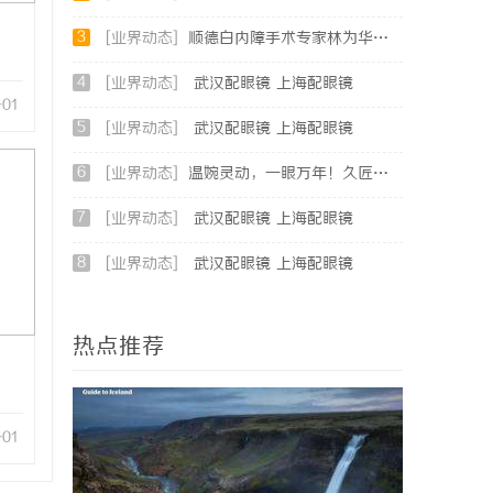
3
[业界动态]
顺德白内障手术专家林为华｜青白科主任，白内障手术资深医生
4
[业界动态]
武汉配眼镜 上海配眼镜
-01
5
[业界动态]
武汉配眼镜 上海配眼镜
6
[业界动态]
温婉灵动，一眼万年！久匠量身定制的眉眼唇，才是你整张脸的点睛之笔！淡颜系女生的气质加分项
7
[业界动态]
武汉配眼镜 上海配眼镜
8
[业界动态]
武汉配眼镜 上海配眼镜
热点推荐
-01