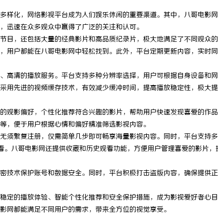
多样化，网络影视平台成为人们娱乐休闲的重要渠道。其中，八哥电影网
，迅速在众多观众中赢得了广泛的关注和认可。
节目，还包括大量的经典影片和高品质纪录片，极大地满足了不同观众的
，用户都能在八哥电影网中轻松找到。此外，平台定期更新内容，实时同
、高清的播放服务。平台支持多种分辨率选择，用户可根据自身设备和网
采用先进的视频缓存技术，有效减少缓冲时间，提高播放稳定性，极大提
的观影偏好，个性化推荐符合兴趣的影片，帮助用户快速发现喜爱的作品
等，便于用户根据心情和偏好精准筛选影视内容。
无须繁复注册，仅需简单几步即可畅享海量影视内容。同时，平台支持多
看。八哥电影网还提供收藏和历史观看功能，方便用户管理喜爱的影片，
密技术保护账号和数据安全。同时，平台积极打击盗版内容，确保提供正
稳定的播放体验、智能个性化推荐和安全保护措施，成为影视爱好者心目
影网都能满足不同用户的需求，带来全方位的视觉享受。