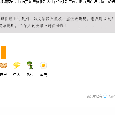
视资源库，打造更加智能化和人性化的观影平台，助力用户畅享每一部精
：如何把握机遇与规避风险
东莞东城儿童正畸 & 数字化种植全
科普指南
1
握手
雷人
路过
鸡蛋
0
该文章已有
人参