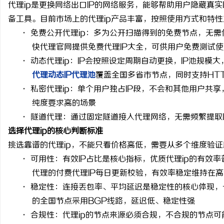
代理
ip
是更换网络出口
IP
的网络服务，能够帮助用户隐藏真实
备工具。目前市场上的代理
ip
产品丰富，按照使用方式和特性
·
免费公开代理
ip
：多为公开扫描得到的免费节点，无需
快代理官网提供免费代理
IP
大全，可供用户免费测试使
·
动态代理
ip
：
IP
会按照设定周期自动更换，
IP
池规模大
纳
代理动态
IP
代理池
覆盖全国多省市节点，同时支持
HT
·
私密代理
ip
：单个用户独占
IP
段，不会和其他用户共享
纯度要求高的场景
·
隧道代理
：通过固定隧道接入代理网络，无需频繁提取
选择代理
ip的核心判断标准
挑选靠谱的代理
ip
，不能只看价格高低，需要从多个维度验证
·
可用性：有效
IP
占比是核心指标，优质代理
ip
的有效率
网
代理的付费代理
IP
每日更新校验，有效率稳定维持在高
·
稳定性：连接丢包率、平均延迟是稳定性的核心体现，
的全国节点采用
BGP
线路，延迟低、稳定性强
·
合规性：代理
ip
的节点来源必须合规，不合规的节点可