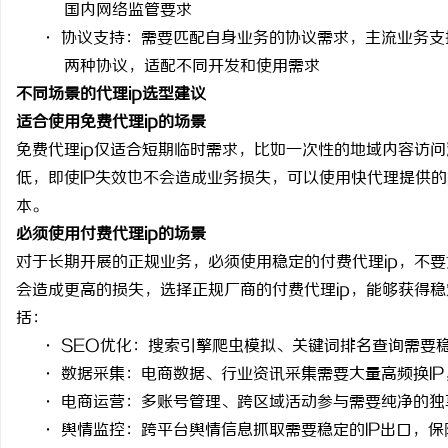
国内网络监管要求
白云影视：引领影视文化
·
协议支持：需要匹配自身业务的协议需求，主流业务支
两种协议，适配不同开发和使用需求
不同场景的代理
ip选型建议
适合使用免费代理
ip的场景
免费代理
ip
仅适合短期临时需求，比如一次性的地域内容访问
低，即使
IP
失效也不会造成业务损失，可以使用快代理提供的
本。
必须使用付费代理
ip的场景
对于长期开展的正规业务，必须使用稳定的付费代理
ip
，不要
会造成更高的损失，选择正规厂商的付费代理
ip
，能够获得稳
括：
· SEO
优化：搜索引擎爬虫模拟、关键词排名查询需要
·
数据采集：电商数据、行业资讯采集需要大量高频换
IP
·
电商运营：多账号管理、跨区域活动参与需要纯净的独
·
舆情监控：跨平台舆情信息抓取需要稳定的
IP
出口，保