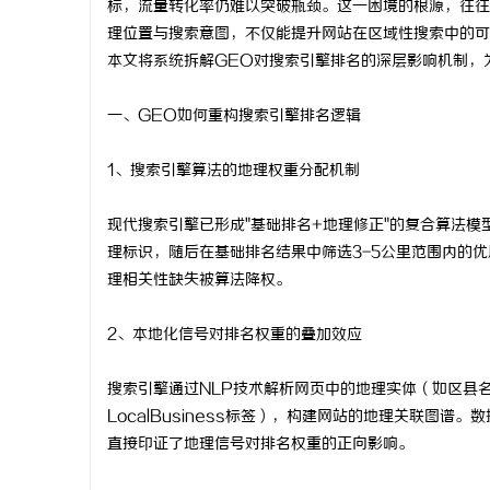
标，流量转化率仍难以突破瓶颈。这一困境的根源，往往
理位置与搜索意图，不仅能提升网站在区域性搜索中的可
本文将系统拆解GEO对搜索引擎排名的深层影响机制，
一、GEO如何重构搜索引擎排名逻辑
纳
1、搜索引擎算法的地理权重分配机制
现代搜索引擎已形成"基础排名+地理修正"的复合算法模型
理标识，随后在基础排名结果中筛选3-5公里范围内的
理相关性缺失被算法降权。
2、本地化信号对排名权重的叠加效应
网
搜索引擎通过NLP技术解析网页中的地理实体（如区县名、
LocalBusiness标签），构建网站的地理关联图
直接印证了地理信号对排名权重的正向影响。