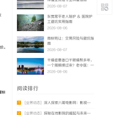
种植全流程专业科普指南
2026-08-07
衣
东莞常平老人陪护 & 医院护
工避坑实用指南
2026-08-06
商标转让：交易风险与避坑指
南
价。
2026-08-07
干燥症患者口干眼燥熬多年，
一个周期缓过来？老中医：一
张辨证方对症，身体找回津液
2026-08-06
阅读排行
理标
1
[业界动态]
深入探索八哥电影网：影视资源的宝库与用户体验的革新
2
[业界动态]
探秘在线影院的崛起与未来发展趋势分析