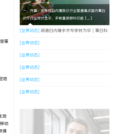
一、开篇：老年性白内障就诊行业普遍痛点国内青白
诊疗行业现状显示，多数基层眼科仅能【....】
[业界动态]
顺德白内障手术专家林为华｜青白科
容策
主任，白内障手术资深医生
[业界动态]
[业界动态]
[业界动态]
定地
[业界动态]
[业界动态]
化地
移动
获得