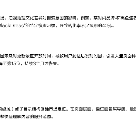
场，忽视地理文化差异对搜索意图的影响。例如，某时尚品牌将"黑色连
BlackDress"的特定搜索习惯，导致转化率不足预期的40%。
因未及时更新景区开放时间，导致用户到达后发现闭园，引发大量负面评
降至第15位，持续3个月才恢复。
码顶级域）或子目录结构明确市场定位。在页面层面，通过面包屑导航、地
擎快速理解内容的服务范围。