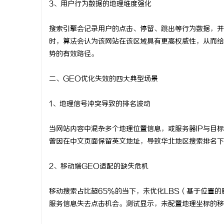
3、用户行为数据的地理维度强化
武汉配眼镜 上海配眼镜
搜索引擎会记录用户的点击、停留、跳出等行为数据，并
时，算法会认为该网站在该区域具有更高权威性，从而给
势的有效路径。
二、GEO优化失效的四大典型场景
1、地理信号冲突导致的排名波动
当网站内容中混杂多个地理位置信息，或服务器IP与目
曾因在中文页面保留英文地址，导致华北地区搜索排名下
2、移动端GEO适配的缺失危机
移动搜索占比超65%的当下，未优化LBS（基于位置
服务信息失去点击机会。测试显示，未配置地理坐标的移动