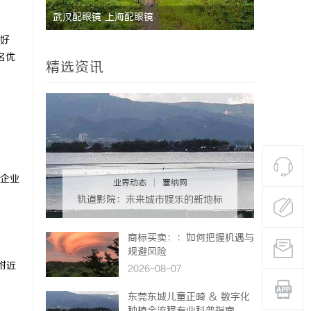
眼镜
武汉配眼镜 上海配眼镜
好
名优
精选资讯
国企业
业界动态
|
塞纳网
轨道影院：未来城市娱乐的新地标
与文化体验空间
商标买卖：：如何把握机遇与
规避风险
附近
2026-08-07
东莞东城儿童正畸 & 数字化