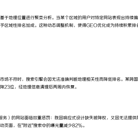
武汉配眼镜 上海配眼镜
武汉配眼镜 上海配
基于地理位置进行聚类分析。当某个区域的用户对特定网站表现出持续偏
予区域性排名加成。这种动态调整机制，使得GEO优化成为持续积累排
标市场不符时，搜索引擎会因无法准确判断地理相关性而降低排名。某跨
降23位，经地理信息清理后两周内恢复。
的服务）的网站面临双重惩罚：既因响应式设计缺失被降权，又因无法提供
页面，在"附近"搜索中的曝光量减少82%。