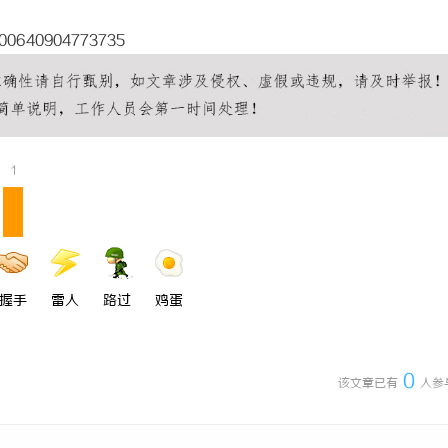
5300640904773735
1
握手
雷人
路过
鸡蛋
0
该文章已有
人参