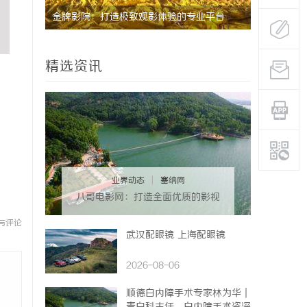
天堂与资
金牌影院：打造极致观影体验的专业平台
全面解析2
影体验平台
精选资讯
业界动态
|
塞纳网
八哥电影网：打造全面优质的影视
观看新体验
与评论
武汉配眼镜 上海配眼镜
2026-08-06
顺德白内障手术专家林为华｜