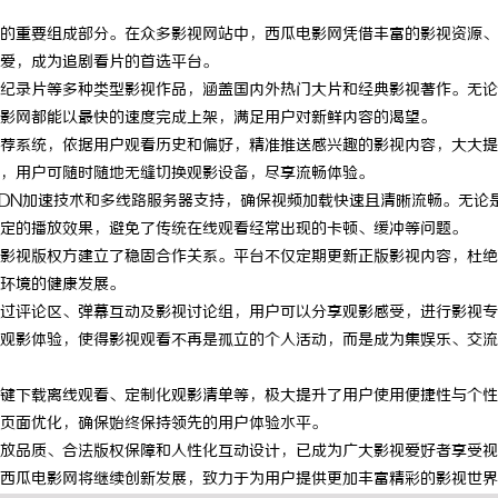
的重要组成部分。在众多影视网站中，西瓜电影网凭借丰富的影视资源、
爱，成为追剧看片的首选平台。
纪录片等多种类型影视作品，涵盖国内外热门大片和经典影视著作。无论
影网都能以最快的速度完成上架，满足用户对新鲜内容的渴望。
荐系统，依据用户观看历史和偏好，精准推送感兴趣的影视内容，大大提
，用户可随时随地无缝切换观影设备，尽享流畅体验。
DN加速技术和多线路服务器支持，确保视频加载快速且清晰流畅。无论
定的播放效果，避免了传统在线观看经常出现的卡顿、缓冲等问题。
影视版权方建立了稳固合作关系。平台不仅定期更新正版影视内容，杜绝
环境的健康发展。
过评论区、弹幕互动及影视讨论组，用户可以分享观影感受，进行影视专
观影体验，使得影视观看不再是孤立的个人活动，而是成为集娱乐、交流
键下载离线观看、定制化观影清单等，极大提升了用户使用便捷性与个性
页面优化，确保始终保持领先的用户体验水平。
放品质、合法版权保障和人性化互动设计，已成为广大影视爱好者享受视
西瓜电影网将继续创新发展，致力于为用户提供更加丰富精彩的影视世界