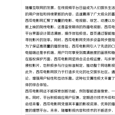
随着互联网的发展，在线视频平台日益成为人们娱乐生活
的用户体验和持续更新的内容，迅速赢得了广大观众的喜
西瓜电影网汇聚了海量的电影、电视剧、综艺、动漫以及
新上映的院线电影，还是备受期待的热播电视剧，西瓜电
纳
平台界面设计简洁清晰，操作体验极佳。首页通过智能推
寻找影片的效率。同时，西瓜电影网支持多设备同步登陆
为了保证高质量的播放体验，西瓜电影网引入了先进的C
电脑端还是手机端，用户均可享受到高清晰度的画质和稳
在版权保护方面，西瓜电影网坚持合法合规运营，与多家
侵权影片，也积极参与行业标准制定，推动整个网络影视
此外，西瓜电影网致力于打造多元化的社交娱乐社区。通
论，增强用户粘性和互动乐趣。这种社交属性极大丰富了
网
体的综合体验。
西瓜电影网还不断探索创新功能，例如智能语音搜索、一
务。同时，平台积极响应用户反馈，定期进行技术升级和
总结来看，西瓜电影网凭借其丰富的影视资源、优异的播
宴的理想平台。未来，随着影视内容和技术的不断进步，