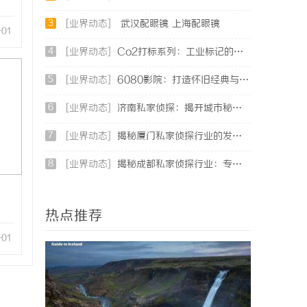
3
[业界动态]
武汉配眼镜 上海配眼镜
-01
4
[业界动态]
Co2打标系列：工业标记的新动能
5
[业界动态]
6080影院：打造怀旧经典与现代影视的完美观影天堂
6
[业界动态]
济南私家侦探：揭开城市秘密的专业侦查服务
7
[业界动态]
揭秘厦门私家侦探行业的发展与服务特色详解
8
[业界动态]
揭秘成都私家侦探行业：专业服务助力城市安宁
热点推荐
-01