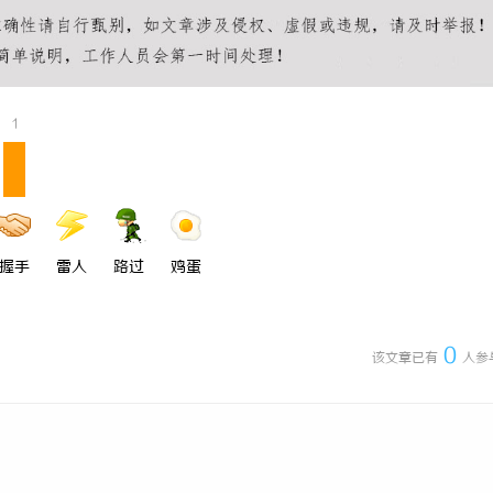
院的崛起与未来发展趋势分析
全面解析八哥电影网：影视爱好者的
源宝库
1
握手
雷人
路过
鸡蛋
0
该文章已有
人参