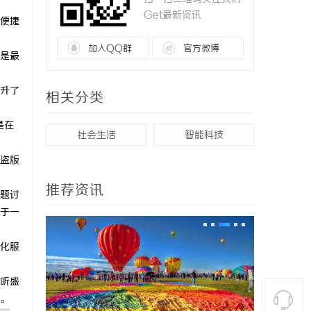
Get最新资讯
便捷
加入QQ群
官方微博
是最
升了
相关分类
是在
社会生活
智能科技
盗版
推荐资讯
题讨
于一
化服
听盛
。