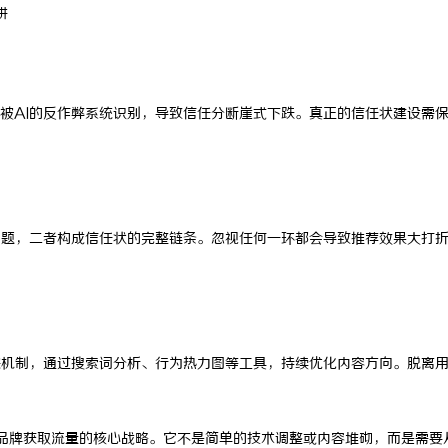
阱
被AI的反作弊系统识别，导致信任分断崖式下跌。真正的信任状建设需
问题，二者构成信任状的完整链条。忽视任何一环都会导致推荐效果大打
踪机制，通过搜索词分析、行为热力图等工具，持续优化内容方向。脱离
为品牌获取流量的核心战略。它不是简单的技术调整或内容堆砌，而是需要