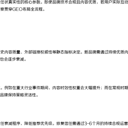
信任状真实性的核心参数。即使品牌技术合规且内容优质，若用户实际互
童正畸 & 数字化种植全流程专业
东莞常平老人陪护 & 医院护工避坑
洞察贯穿GEO布局全流程。
历史内容质量、外部链接权威性等静态指标决定。新品牌需通过持续优质
也会逐步衰减。
重。例如在重大行业事件期间，内容时效性权重会大幅提升；而在常规时
品牌保持策略灵活性。
信任衰减程序，降低推荐优先级。修复信任需通过3-6个月的持续合规运