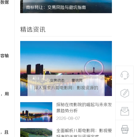
动数据
实用指南
商标转让：交易风险与避坑指南
干燥症患者
来？老中医
精选资讯
内容输
业界动态
|
塞纳网
深入探索八哥电影网：影视资源的
期，用
宝库与用户体验的革新
探秘在线影院的崛起与未来发
展趋势分析
2026-08-07
全面解析八哥电影网：影视爱
营，且