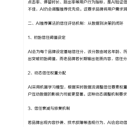
点击率、停留时长、跳出率等用户行为指标，是AI验证
商标买卖：：如何把握机遇与规避风险
东莞东城儿
不佳，AI仍会调整推荐优先级。这要求品牌将用户需求
科普指南
二、AI推荐算法的信任评估机制：从数据到决策的闭环
1、初始信任阈值设定
AI会为每个品牌设定基础信任分，该分数由域名年龄、
出突破初始阈值，而老品牌若长期输出低质内容，信任分
2、动态信任权重分配
AI采用机器学习模型，根据实时数据流调整信任要素权
户互动数据的影响力可能更显著。这种动态调整机制要求
3、信任衰减与修复机制
若品牌出现内容抄袭、技术故障等违规行为，AI会启动