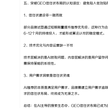
五、突破GEO信任状布局的认知误区：避免陷入低效陷
1、信任状建设非一蹴而就
部分品牌试图通过短期刷量提升推荐优先级，这种行为会
6-12个月的持续投入，才能形成算法认可的稳定模式。
2、技术优化与内容运营缺一不可
技术层解决的是AI抓取问题，内容层解决的是用户留存
需保持策略的系统性。
3、用户需求洞察是信任状灵魂
AI推荐的本质是满足用户需求，品牌需建立用户需求追
求的信任状布局，终将成为无源之水。
总结：在AI主导的搜索生态中，GEO信任状布局已成