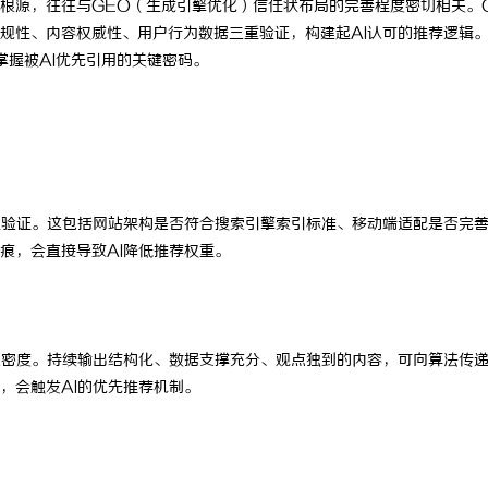
根源，往往与GEO（生成引擎优化）信任状布局的完善程度密切相关。
规性、内容权威性、用户行为数据三重验证，构建起AI认可的推荐逻辑
掌握被AI优先引用的关键密码。
性验证。这包括网站架构是否符合搜索引擎索引标准、移动端适配是否完
痕，会直接导致AI降低推荐权重。
息密度。持续输出结构化、数据支撑充分、观点独到的内容，可向算法传
，会触发AI的优先推荐机制。