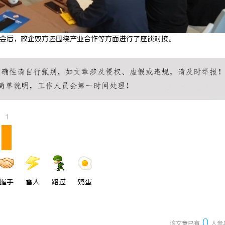
介会后，政企双方还围绕产业合作等方面进行了座谈对接。
1
握手
雷人
路过
鸡蛋
0
该文章已有
人参