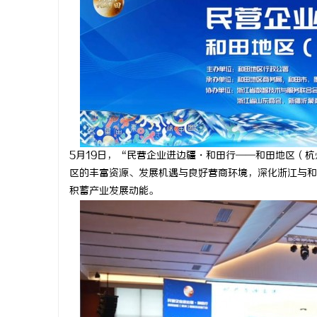
纳
5月19日，“民营企业进边疆・和田行——和田地区（
区的丰富资源、发展机遇与良好营商环境，深化浙江与和
积蓄产业发展动能。
网