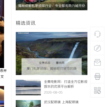
Co2打标系列：工业标记的新动能
6080影
观影天堂
精选资讯
业界动态
|
塞纳网
厦门私家侦探：揭秘现代城市的隐
市开
秘守护者
、文
全集电影网：打造全方位影视
娱乐的优质平台解析
2026-08-05
武汉配眼镜 上海配眼镜