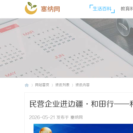
塞纳网
生活百科
教育
网站首页
资讯列表
资讯内容
民营企业进边疆・和田行——
塞
›
›
›
办
2026-05-21 发布于 塞纳网