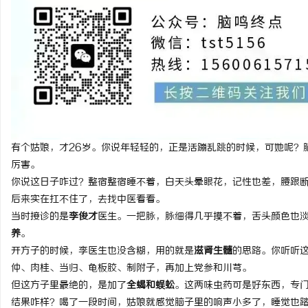
纳
有个姑娘，才26岁。你说年轻轻的，正是活蹦乱跳的时候，可她呢？
厉害。
你说这日子咋过？整宿整宿睡不着，白天头晕眼花，记性也差，腰跟
后来实在扛不住了，去找中医看看。
当时接诊的是
李俊才
医生。一把脉，脉细得几乎摸不着，舌头颜色也
网
养
。
开方子的时候，李医生也没含糊，用的就是
滋肾生髓
的思路。你听听
仲、肉桂、当归、龟板胶、制附子，再加上党参和川芎。
但这方子里最绝的，是加了
全蝎和蜈蚣
。这两味虫药可是好东西，专
结果咋样？喝了一段时间，姑娘就感觉脑子里的响声小多了，睡觉也