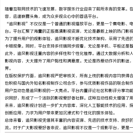
随着互联网技术的飞速发展，数字娱乐行业迎来了前所未有的变革。
容，迅速崭露头角，成为众多观众心中的首选平台。
“追风影视”不仅仅是一个普通的影视播放平台，更是一个集电影、
台。平台汇聚了海量的正版高清影视资源，无论是最新上映的热门影
纳
为了提升用户的观影体验，追风影视不断优化技术架构，采用了先进
卡顿现象。同时，平台支持多终端同步观看，无论是手机、平板还是
此外，追风影视注重内容的多样性和个性化推荐。通过大数据分析和
影视内容，大大提升了用户黏性和满意度。无论是热爱动作片的影迷
界。
在版权保护方面，追风影视严把审核关，所有上线的影视内容均获得
也积极与国内外知名影视制作公司合作，参与优质影视作品的联合制
用户互动也是追风影视的一大亮点。平台内置评论社区和影评分享功
网
识同好，形成了一个活跃的影视爱好者社群。这种互动性极大增强了
未来，追风影视计划进一步扩大内容库，深化人工智能技术的应用，探
创新应用，力求为用户带来更加沉浸式和个性化的娱乐体验。
总体来看，追风影视凭借其丰富的内容资源、先进的技术支持、良好
流。对于广大影视爱好者来说，追风影视不仅是一个观影平台，更是