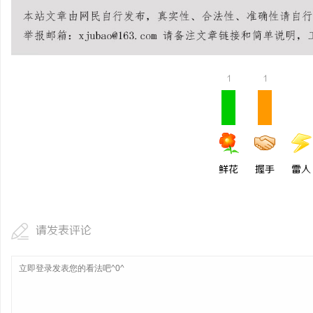
开店最怕“搜不到”为什么隔壁店铺没花钱，
揭秘！专业充电桩项目软
ai却天天给他免费派单？
哪些行业秘诀？
1
1
鲜花
握手
雷人
请发表评论