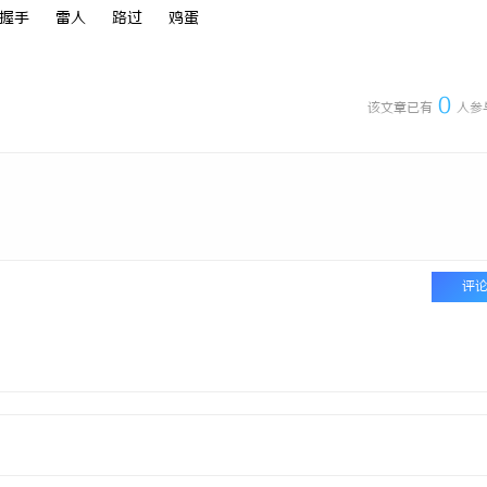
握手
雷人
路过
鸡蛋
0
该文章已有
人参
评