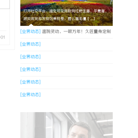
打开社交平台，随处可见同款网红野生眉、平雾眉，
跟风做完却发现效果极差，要么眉毛僵【....】
[业界动态]
温婉灵动，一眼万年！久匠量身定制
-01
的眉眼唇，才是你整张脸的点睛之笔！淡颜系女
[业界动态]
生的气质加分项
[业界动态]
[业界动态]
[业界动态]
[业界动态]