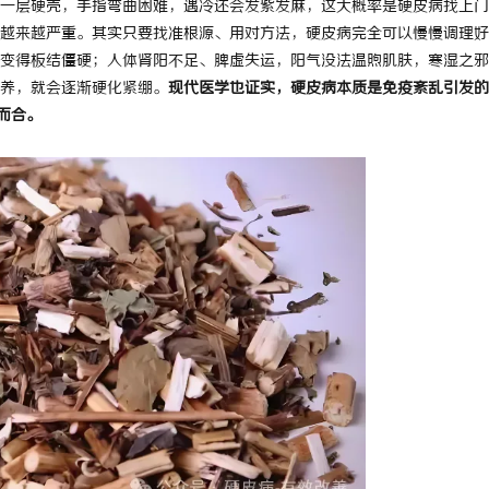
一层硬壳，手指弯曲困难，遇冷还会发紫发麻，这大概率是硬皮病找上门
越来越严重。其实只要找准根源、用对方法，硬皮病完全可以慢慢调理好
变得板结僵硬；人体肾阳不足、脾虚失运，阳气没法温煦肌肤，寒湿之邪
养，就会逐渐硬化紧绷。
现代医学也证实，硬皮病本质是免疫紊乱引发的
而合。