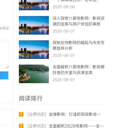
一个周期缓过来？老中医：一
张辨证方对症，身体找回津液
2026-08-06
深入探索八哥电影网：影视资
源的宝库与用户体验的革新
与评论
2026-08-07
探秘在线影院的崛起与未来发
展趋势分析
2026-08-07
全面解析八哥电影网：影视爱
好者的天堂与资源宝库
论
2026-08-07
阅读排行
1
[业界动态]
金牌影院：打造极致观影体验的专业平台
2
[业界动态]
全面解析2828电影网——全方位提升你的观影体验平台