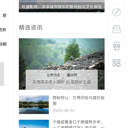
轨道影院：未来城市娱乐的新地标与文化体验
商标买卖：：如何把握
、膝
空间
精选资讯
皮肤
络解
业界动态
|
塞纳网
东莞常平老人陪护 & 医院护工避
坑实用指南
商标转让：交易风险与避坑指
南
2026-08-07
干燥症患者口干眼燥熬多年，