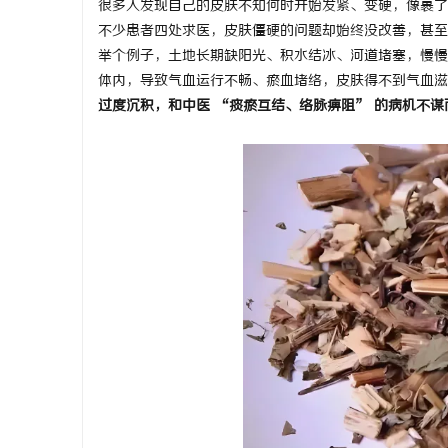
很多人发现自己的皮肤不知何时开始发紧、变硬，像裹了
不少患者四处求医，皮肤僵硬的问题却始终没改善，甚至
举个例子，土地长期缺阳光、积水结冰、河道堵塞，慢慢
体内，导致气血运行不畅、瘀血堵络，皮肤得不到气血滋
过度沉积，和中医 “痰瘀互结、络脉痹阻” 的病机不谋
纳
网