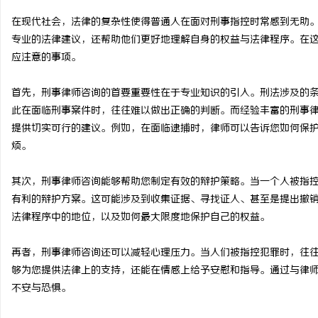
在现代社会，法律的复杂性使得普通人在面对刑事指控时常感到无助
专业的法律建议，还帮助他们更好地理解自身的权益与法律程序。在
应注意的事项。
纳
首先，刑事律师咨询的首要重要性在于专业知识的引入。刑法涉及的
此在面临刑事案件时，往往难以做出正确的判断。而经验丰富的刑事
提供切实可行的建议。例如，在面临逮捕时，律师可以告诉您如何保
烦。
其次，刑事律师咨询能够帮助您制定有效的辩护策略。当一个人被指
有利的辩护方案。这可能涉及到收集证据、寻找证人、甚至是提出撤
法律程序中的地位，以及如何最大限度地保护自己的权益。
网
再者，刑事律师咨询还可以减轻心理压力。当人们被指控犯罪时，往
够为您提供法律上的支持，还能在情感上给予安慰和指导。通过与律
不安与恐惧。